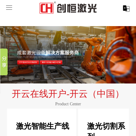
开云在线开户
开云在线开户-开云（中国）
分享到
开云在线开户-开云（中国）
新浪微博
微信
案例展示
激光打标系列
百度贴吧
服务支持
激光切割系列
行业解决方案
光纤激光打标机
豆瓣
QQ好友
关于创恒
激光焊接系列
客户案例
紫外线激光打标机
精密激光切割机
汽车行业激光智能解决方案
开云在线开户-开云（中国）
开云在线开户
激光智能生产线
创客说
走进创恒
CO2激光打标机
大幅激光切割机
创恒激光CX-CE-1500手持焊接机_激光焊接机
轨道交通行业激光智能加工解决方案
Product Center
联系我们
激光清洗系列
科技创恒
开云在线开户
在线飞行激光打标机
管材激光切割机
创恒激光机械手臂激光焊接机
新能源电机定子铁芯激光焊接产线
水泵风机行业
激光智能生产线
激光切割系
底部导航
激光加工服务
加入创恒
展会活动
CX-3D系列激光打标机
电机定转子铁芯单工位激光焊接机
新能源电机转子铁芯自动检测压铆产线
创恒激光清洗机
眼镜行业