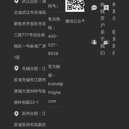
武汉总部：湖
在
例
创
创
沦
圈
圈
同号）
线
展
北省武汉市东湖高
盛
恒
盛
恒
为
开
示
售后热
会
会
激
激
一
微信公众号
新技术开发区光谷
户
光
光
纸
线：
关
联
将
将
空
三路777号综合保
400-
于
系
携
携
谈
027-
我
我
税区一号标准厂房
C
C
—
们
们
8558
H
H
激
1层
-
-
光
官方邮
无锡分部：江
C
C
行
箱：
o
o
业
苏省无锡市江阴市
brand@
r
r
的“
港城大道988号临
e
e
卷”
frtighe.
新
新
风
com
港科创园23-1
能
能
是
源
源
否..
苏州分部：江
关
关
苏省苏州市高新区
键
键