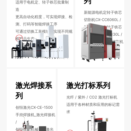
列
适用于电机定、转子铁芯批量制
造
行业动态
EM-Smart 系列
创恒激光双头双工位铁芯激光焊接机
电机定转子铁芯快速打样加工服务
水暖洁具行业
新能源电机定转子铁芯
更高自动化程度，可实现焊接、检
切割机CX-CC6060L /
测、打码等智能焊接工序
新能源电机定转子铁芯激光焊接机
厨具五金行业
新能源电机定转子铁芯
可通过切换工装模块，实现不同规
切割机CX-CC13130L /
格产品生产
创恒激光阀芯焊接工作站
包装赋码及标机
CX-CC3015激光切割机
新能源汽车零配件激光焊接机
礼品定制
家电行业
激光焊接系
激光打标系列
模具制造行业中激光加工设备解决方案
列
光纤 / 紫外 / CO2 激光打标机
低压电气行业
适用于各种材质和应用的标记需
创恒激光CX-CE-1500
求
手持焊接机_激光焊接机
/
创恒激光机械手臂激光