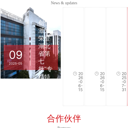
News & updates
喜
讯！
创恒
激光
展
展
激
荣登
会
会
光
湖北
先
先
行
09
省第
2
2
当
知
知
业
七
0
0
激
｜
｜
陷
2025-05
批“专
2
2
光
聚
聚
入
20
20
20
6
6
设
精特
焦
焦
卷
26
26
25
-0
-0
-0
C
C
备
铁
铁
潭
新”中
6-
6-
7-
W
15
W
15
的
31
芯
芯
创
小企
全
I
全
I
恒
价
业榜
链
链
激
E
E
格
单！
路
路
光
M
M
厮
合作伙伴
工
工
2
E
E
杀
艺，
艺，
7
上
上
愈