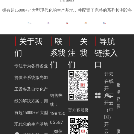
Partners
创
创
年
海
海
演
恒
恒
坚
拥有超15000+㎡大型现代化的生产基地，并配置了完整的系列检测设备
国
国
愈
激
激
守
际
际
烈
光
光
品
线
线
当“
赴
赴
质
圈、
圈、
用
|
关于我
|
联
|
关
|
导航
约
约
破
电
电
就
2
2
解
机
机
行”
们
系我
注我
链接入
0
0
困
和
和
为
2
2
局
们
们
口
变
变
行
专注于为各行各业
6
6
之
压
压
业
开云
C
C
道
提供全系统激光加
器
器
潜
在线
W
W
服
制
制
规
开
I
I
工设备及自动化产
务
造
造
则
户-
销售热
E
E
范
线的解决方案，拥
展
展
当
开云
M
M
线：
围
（中
即
即
服
官方客服微信
E
E
有超15000+㎡大型
199450
国）
将
将
务
上
上
05587
开
启
启
承
现代化的生产基地
海
海
云
案
（微信
幕，
幕，
诺
线
线