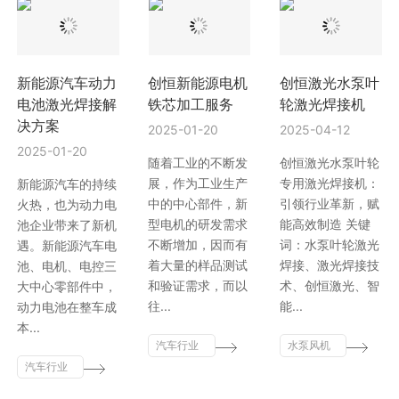
新能源汽车动力
创恒新能源电机
创恒激光水泵叶
电池激光焊接解
铁芯加工服务
轮激光焊接机
决方案
2025-01-20
2025-04-12
2025-01-20
随着工业的不断发
创恒激光水泵叶轮
展，作为工业生产
专用激光焊接机：
新能源汽车的持续
中的中心部件，新
引领行业革新，赋
火热，也为动力电
型电机的研发需求
能高效制造 关键
池企业带来了新机
不断增加，因而有
词：水泵叶轮激光
遇。新能源汽车电
着大量的样品测试
焊接、激光焊接技
池、电机、电控三
和验证需求，而以
术、创恒激光、智
大中心零部件中，
往...
能...
动力电池在整车成
本...
汽车行业
水泵风机
汽车行业
激光智能
行业
激光智能
解决方案