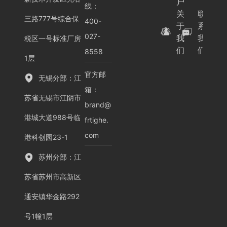
户
线：
关
联
三路777号综合保
400-
于
系
027-
我
我
税区一号标准厂房
们
们
8558
1层
官方邮
无锡分部：江
箱：
苏省无锡市江阴市
brand@
港城大道988号临
frtighe.
com
港科创园23-1
苏州分部：江
苏省苏州市高新区
通安镇华金路292
号1幢1层