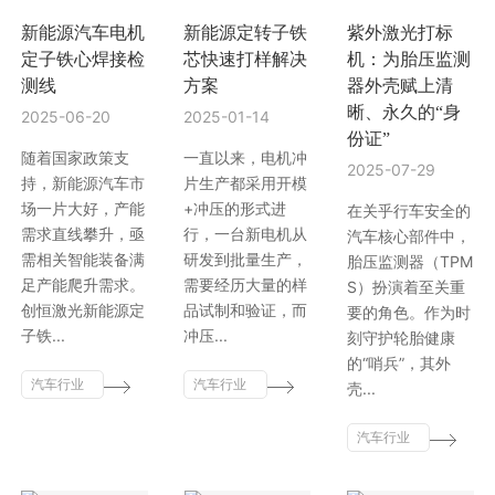
新能源汽车电机
新能源定转子铁
紫外激光打标
行业动态
EM-Smart 系列
创恒激光双头双工位铁芯激光焊接机
电机定转子铁芯快速打样加工服务
水暖洁具行业
定子铁心焊接检
芯快速打样解决
机：为胎压监测
测线
方案
器外壳赋上清
新能源电机定转子铁芯激光焊接机
厨具五金行业
晰、永久的“身
2025-06-20
2025-01-14
份证”
创恒激光阀芯焊接工作站
包装赋码及标机
随着国家政策支
一直以来，电机冲
2025-07-29
持，新能源汽车市
片生产都采用开模
场一片大好，产能
+冲压的形式进
新能源汽车零配件激光焊接机
礼品定制
在关乎行车安全的
需求直线攀升，亟
行，一台新电机从
汽车核心部件中，
需相关智能装备满
研发到批量生产，
胎压监测器（TPM
家电行业
足产能爬升需求。
需要经历大量的样
S）扮演着至关重
创恒激光新能源定
品试制和验证，而
要的角色。作为时
模具制造行业中激光加工设备解决方案
子铁...
冲压...
刻守护轮胎健康
的“哨兵”，其外
低压电气行业
汽车行业
汽车行业
壳...
激光智能
激光智能
解决方案
解决方案
汽车行业
激光智能
解决方案