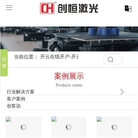
开云在线开户
开云在线开户-开云（中国）
分享到
开云在线开户-开云（中国）
新浪微博
微信
案例展示
激光打标系列
当前位置：
开云在线开户-开云（中国）
>
案例展示
>
行
清
百度贴吧
空
服务支持
激光切割系列
行业解决方案
光纤激光打标机
豆瓣
记
案例展示
录
QQ好友
取消
历
Products center
关于创恒
激光焊接系列
客户案例
紫外线激光打标机
精密激光切割机
汽车行业激光智能解决方案
史
行业解决方案
清
记
客户案例
空
开云在线开户
激光智能生产线
创客说
走进创恒
CO2激光打标机
大幅激光切割机
创恒激光CX-CE-1500手持焊接机_激光焊接机
轨道交通行业激光智能加工解决方案
录
创客说
记
录
联系我们
激光清洗系列
科技创恒
开云在线开户
在线飞行激光打标机
管材激光切割机
创恒激光机械手臂激光焊接机
新能源电机定子铁芯激光焊接产线
水泵风机行业
历
史
记
底部导航
激光加工服务
加入创恒
展会活动
CX-3D系列激光打标机
电机定转子铁芯单工位激光焊接机
新能源电机转子铁芯自动检测压铆产线
创恒激光清洗机
眼镜行业
录