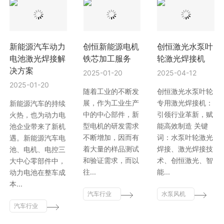
新能源汽车动力
创恒新能源电机
创恒激光水泵叶
电池激光焊接解
铁芯加工服务
轮激光焊接机
决方案
2025-01-20
2025-04-12
2025-01-20
随着工业的不断发
创恒激光水泵叶轮
展，作为工业生产
专用激光焊接机：
新能源汽车的持续
中的中心部件，新
引领行业革新，赋
火热，也为动力电
型电机的研发需求
能高效制造 关键
池企业带来了新机
不断增加，因而有
词：水泵叶轮激光
遇。新能源汽车电
着大量的样品测试
焊接、激光焊接技
池、电机、电控三
和验证需求，而以
术、创恒激光、智
大中心零部件中，
往...
能...
动力电池在整车成
本...
汽车行业
水泵风机
汽车行业
激光智能
行业
激光智能
解决方案