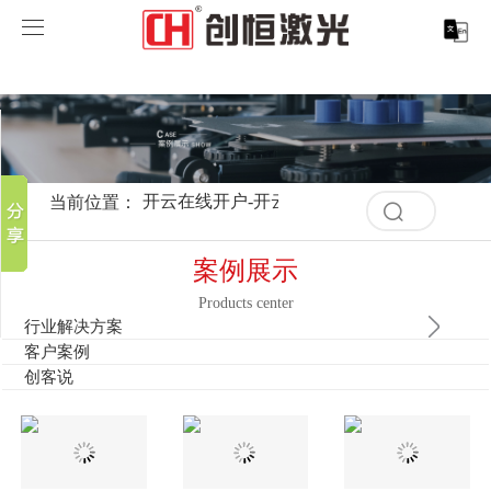
开云在线开户
开云在线开户-开云（中国）
分享到
开云在线开户-开云（中国）
新浪微博
微信
案例展示
激光打标系列
当前位置：
开云在线开户-开云（中国）
>
案例展示
清
百度贴吧
空
服务支持
激光切割系列
行业解决方案
光纤激光打标机
豆瓣
记
案例展示
录
QQ好友
取消
历
Products center
关于创恒
激光焊接系列
客户案例
紫外线激光打标机
精密激光切割机
汽车行业激光智能解决方案
史
行业解决方案
清
记
客户案例
空
开云在线开户
激光智能生产线
创客说
走进创恒
CO2激光打标机
大幅激光切割机
创恒激光CX-CE-1500手持焊接机_激光焊接机
轨道交通行业激光智能加工解决方案
录
创客说
记
录
联系我们
激光清洗系列
科技创恒
开云在线开户
在线飞行激光打标机
管材激光切割机
创恒激光机械手臂激光焊接机
新能源电机定子铁芯激光焊接产线
水泵风机行业
历
史
记
底部导航
激光加工服务
加入创恒
展会活动
CX-3D系列激光打标机
电机定转子铁芯单工位激光焊接机
新能源电机转子铁芯自动检测压铆产线
创恒激光清洗机
眼镜行业
录