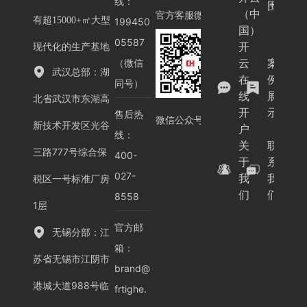
线：
围
（中
官方客服微信
有超15000+㎡大型
199450
国）
05587
开
现代化的生产基地
云
案
（微信
武汉总部：湖
在
例
同号）
线
展
北省武汉市东湖高
开
示
售后热
微信公众号
新技术开发区光谷
户
线：
关
联
三路777号综合保
400-
于
系
027-
我
我
税区一号标准厂房
们
们
8558
1层
官方邮
无锡分部：江
箱：
苏省无锡市江阴市
brand@
港城大道988号临
frtighe.