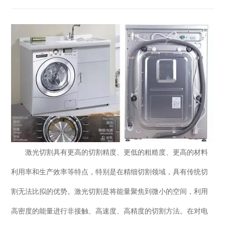
激光切割具有更高的切割精度、更低的粗糙度、更高的材料
利用率和生产效率等特点，特别是在精细切割领域，具有传统切
割无法比拟的优势。激光切割是将能量聚焦到微小的空间，利用
高密度的能量进行非接触、高速度、高精度的切割方法。在对电